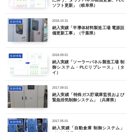
に伴う、タッチパネル画面更新、PLC
ソフト更新」（岐阜県）
2018.10.31
技術情報
納入実績「半導体材料製造工場 電源設
備更新工事」（千葉県）
2018.09.01
技術情報
納入実績「ソーラーパネル製造工場 制
御システム・PLCリプレース」（タ
イ）
2017.09.01
技術情報
納入実績「特殊ガス貯蔵庫監視および
緊急排気制御システム」（兵庫県）
2017.05.01
技術情報
納入実績「自動倉庫 制御システム」