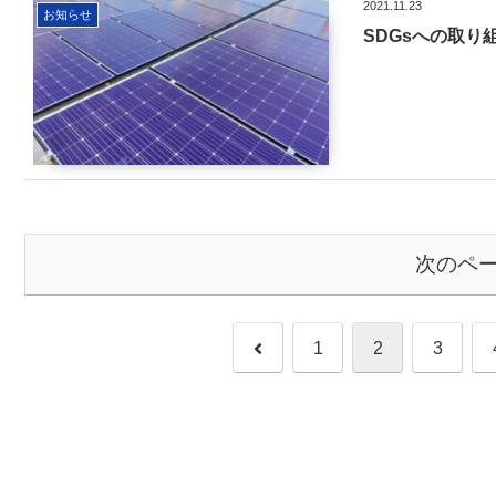
2021.11.23
お知らせ
SDGsへの取
次のペ
前
1
2
3
へ