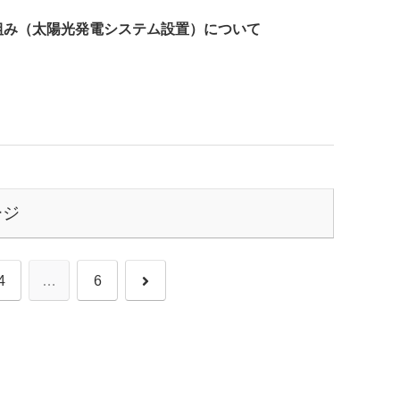
り組み（太陽光発電システム設置）について
ージ
次
4
…
6
へ